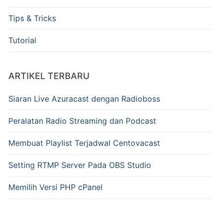
Tips & Tricks
Tutorial
ARTIKEL TERBARU
Siaran Live Azuracast dengan Radioboss
Peralatan Radio Streaming dan Podcast
Membuat Playlist Terjadwal Centovacast
Setting RTMP Server Pada OBS Studio
Memilih Versi PHP cPanel