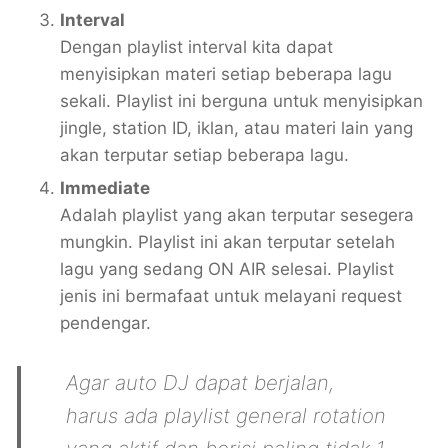
Interval
Dengan playlist interval kita dapat
menyisipkan materi setiap beberapa lagu
sekali. Playlist ini berguna untuk menyisipkan
jingle, station ID, iklan, atau materi lain yang
akan terputar setiap beberapa lagu.
Immediate
Adalah playlist yang akan terputar sesegera
mungkin. Playlist ini akan terputar setelah
lagu yang sedang ON AIR selesai. Playlist
jenis ini bermafaat untuk melayani request
pendengar.
Agar auto DJ dapat berjalan,
harus ada playlist general rotation