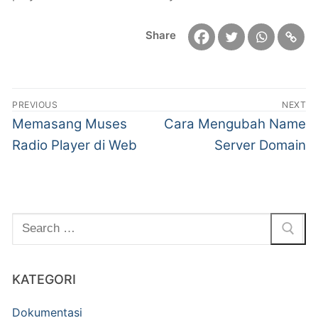
Share
PREVIOUS
NEXT
Memasang Muses
Cara Mengubah Name
Radio Player di Web
Server Domain
KATEGORI
Dokumentasi