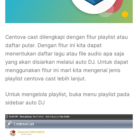
Centova cast dilengkapi dengan fitur playlist atau
daftar putar. Dengan fitur ini kita dapat
menentukan daftar lagu atau file audio apa saja
yang akan disiarkan melalui auto DJ. Untuk dapat
menggunakan fitur ini mari kita mengenal jenis
playlist centova cast lebih lanjut.
Untuk mengelola playlist, buka menu playlist pada
sidebar auto DJ