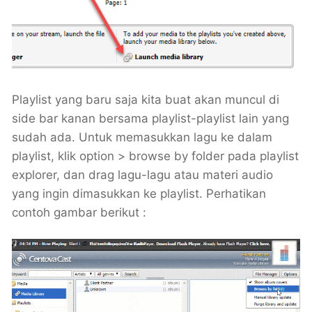
Playlist yang baru saja kita buat akan muncul di
side bar kanan bersama playlist-playlist lain yang
sudah ada. Untuk memasukkan lagu ke dalam
playlist, klik option > browse by folder pada playlist
explorer, dan drag lagu-lagu atau materi audio
yang ingin dimasukkan ke playlist. Perhatikan
contoh gambar berikut :