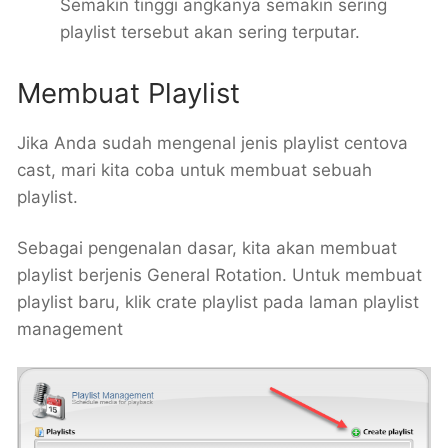
Semakin tinggi angkanya semakin sering
playlist tersebut akan sering terputar.
Membuat Playlist
Jika Anda sudah mengenal jenis playlist centova
cast, mari kita coba untuk membuat sebuah
playlist.
Sebagai pengenalan dasar, kita akan membuat
playlist berjenis General Rotation. Untuk membuat
playlist baru, klik crate playlist pada laman playlist
management