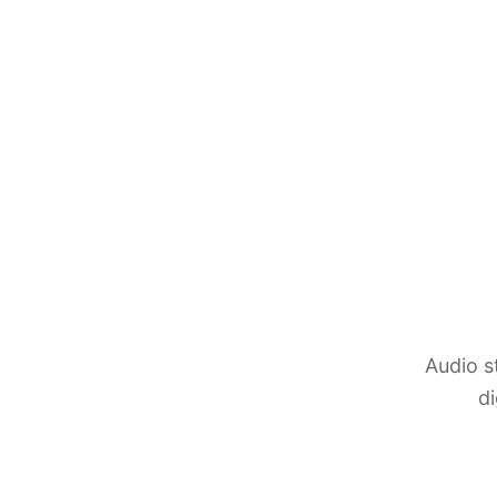
Audio s
d