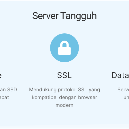
Server Tangguh
e
SSL
Data
kan SSD
Mendukung protokol SSL yang
Serve
epat
kompatibel dengan browser
un
modern