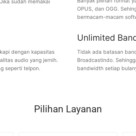
Banyak pilihan format 
 Jika sudah memakai
OPUS, dan OGG. Sehingg
bermacam-macam softw
Unlimited Ban
gkapi dengan kapasitas
Tidak ada batasan band
litas audio yang jernih.
Broadcastindo. Sehingga
 seperti telpon.
bandwidth setiap bulan
Pilihan Layanan