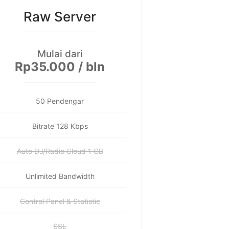
Raw Server
Mulai dari
Rp35.000 / bln
50 Pendengar
Bitrate 128 Kbps
Auto DJ/Radio Cloud 1 GB
Unlimited Bandwidth
Control Panel & Statistic
SSL