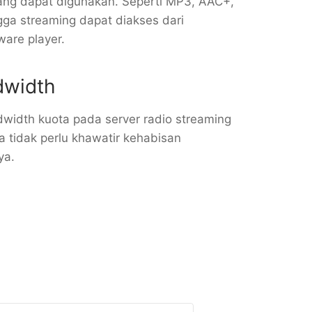
yang dapat digunakan. Seperti MP3, AAC+,
a streaming dapat diakses dari
are player.
dwidth
width kuota pada server radio streaming
 tidak perlu khawatir kehabisan
ya.